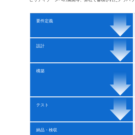
要件定義
設計
構築
テスト
納品・
検収